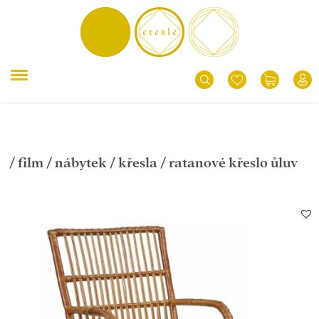
/
film
/
nábytek
/
křesla
/ ratanové křeslo ůluv