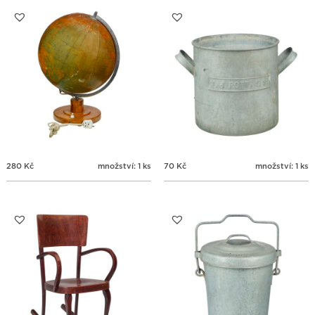
31
1
2
3
4
5
6
280
Kč
množství: 1 ks
70
Kč
množství: 1 ks