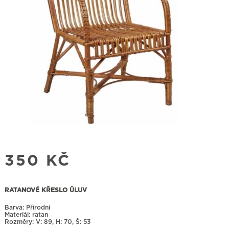
350
KČ
RATANOVÉ KŘESLO ŮLUV
Barva: Přírodní
Materiál: ratan
Rozměry:
89, H: 70, Š: 53