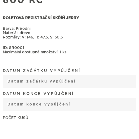
800
KČ
ROLETOVÁ REGISTRAČNÍ SKŘÍŇ JERRY
Barva: Přírodní
Materiál: dřevo
Rozměry:
146, H: 47,5, Š: 50,5
ID: SR0001
Maximální dostupné množství: 1 ks
DATUM ZAČÁTKU VYPŮJČENÍ
August
2026
DATUM KONCE VYPŮJČENÍ
Mon
Tue
Wed
Thu
Fri
Sat
Sun
27
28
29
30
31
1
2
August
2026
3
4
5
6
7
8
9
Mon
Tue
Wed
Thu
Fri
Sat
Sun
ROLETOVÁ
REGISTRAČNÍ
27
28
29
30
31
1
2
10
11
12
13
14
15
16
SKŘÍŇ JERRY
MNOŽSTVÍ