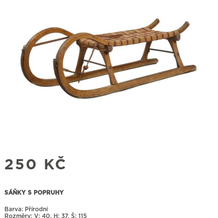
250
KČ
SÁŇKY S POPRUHY
Barva: Přírodní
Rozměry:
40, H: 37, Š: 115