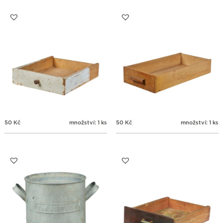
24
25
26
27
28
29
30
31
1
2
3
4
5
6
50
Kč
množství: 1 ks
50
Kč
množství: 1 ks