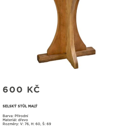
600
KČ
SELSKÝ STŮL MALÝ
Barva: Přírodní
Materiál: dřevo
Rozměry:
76, H: 60, Š: 69