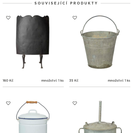
SOUVISEJÍCÍ PRODUKTY
31
1
2
3
4
5
6
160
Kč
množství: 1 ks
35
Kč
množství: 1 ks