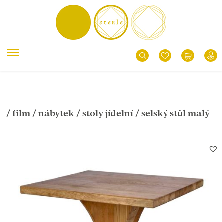
/
film
/
nábytek
/
stoly jídelní
/ selský stůl malý