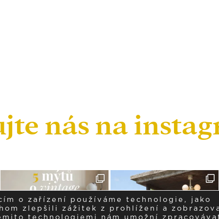
ujte nás na insta
cím o zařízení používáme technologie, jako
om zlepšili zážitek z prohlížení a zobrazova
těmito technologiemi nám umožní zpracováva