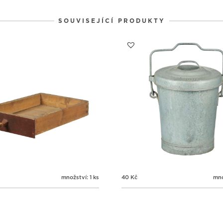
1
1
1
31
1
2
SOUVISEJÍCÍ PRODUKTY
množství: 1 ks
40
Kč
mno