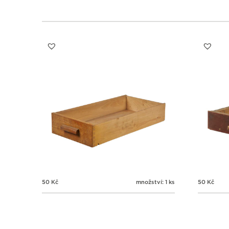
50
Kč
množství: 1 ks
50
Kč