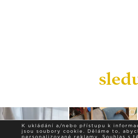
sled
K ukládání a/nebo přístupu k informa
jsou soubory cookie. Děláme to, abych
personalizované reklamy. Souhlas s 