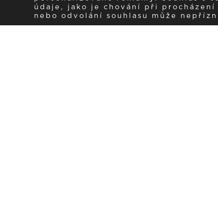
údaje, jako je chování při procházen
nebo odvolání souhlasu může nepřízniv
Zaregistrujte se k 