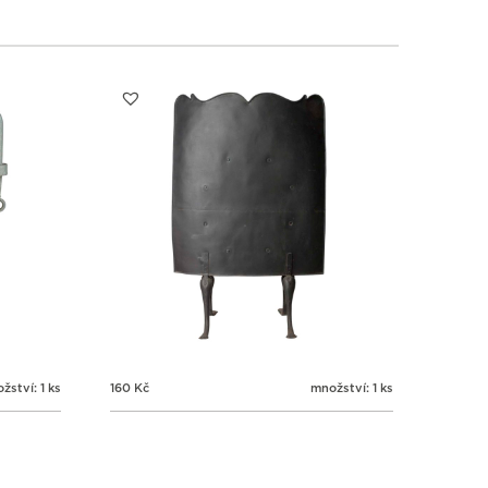
1
1
1
1
3
4
5
6
žství: 1 ks
160
Kč
množství: 1 ks