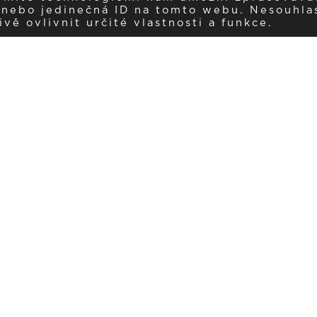
í nebo jedinečná ID na tomto webu. Nesouhla
ě ovlivnit určité vlastnosti a funkce.
Dostávejte aktuality v e-mail
našemu newsletteru a získávejte pravidelný přehled o novinkách a