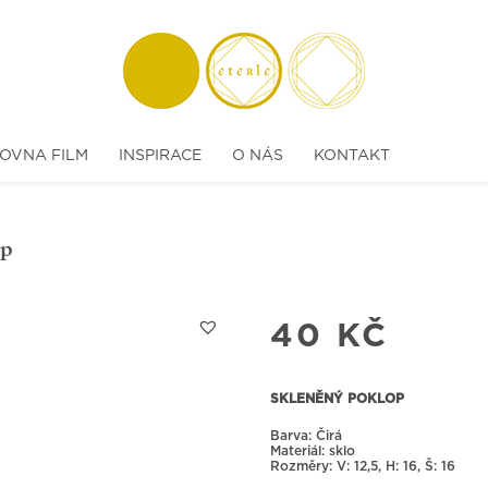
OVNA FILM
INSPIRACE
O NÁS
KONTAKT
op
40
KČ
SKLENĚNÝ POKLOP
Barva: Čirá
Materiál: sklo
Rozměry:
12,5, H: 16, Š: 16