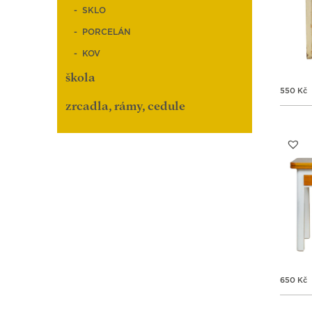
SKLO
PORCELÁN
KOV
škola
550
Kč
zrcadla, rámy, cedule
650
Kč