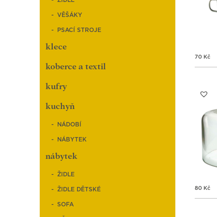
ŽIDLE
VĚŠÁKY
PSACÍ STROJE
klece
70
Kč
koberce a textil
kufry
kuchyň
NÁDOBÍ
NÁBYTEK
nábytek
ŽIDLE
80
Kč
ŽIDLE DĚTSKÉ
SOFA