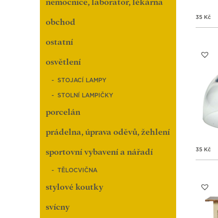
nemocnice, laboratoř, lékárna
35
Kč
obchod
ostatní
osvětlení
STOJACÍ LAMPY
STOLNÍ LAMPIČKY
porcelán
prádelna, úprava oděvů, žehlení
35
Kč
sportovní vybavení a nářadí
TĚLOCVIČNA
stylové koutky
svícny