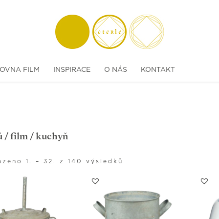
OVNA FILM
INSPIRACE
O NÁS
KONTAKT
ů
/
film
/ kuchyň
zeno 1. – 32. z 140 výsledků