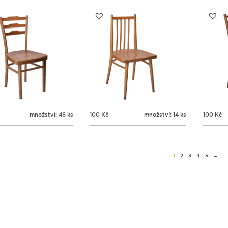
množství: 46 ks
100
Kč
množství: 14 ks
100
Kč
1
2
3
4
5
→