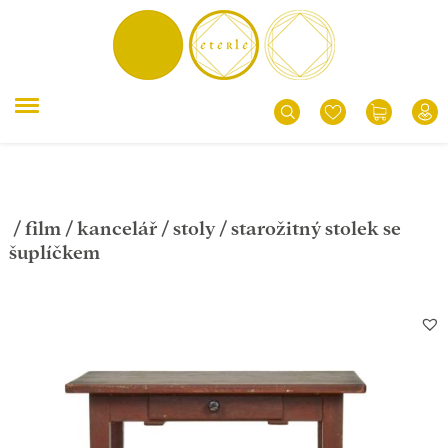
/
film
/
kancelář
/
stoly
/ starožitný stolek se
šuplíčkem