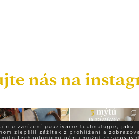
ujte nás na insta
cím o zařízení používáme technologie, jako
om zlepšili zážitek z prohlížení a zobrazova
těmito technologiemi nám umožní zpracováva