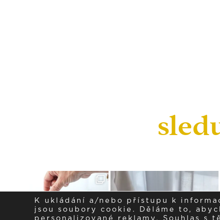
sled
K ukládání a/nebo přístupu k informa
jsou soubory cookie. Děláme to, abych
personalizované reklamy. Souhlas s 