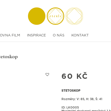
OVNA FILM
INSPIRACE
O NÁS
KONTAKT
tetoskop
60
KČ
STETOSKOP
Rozměry:
85, H: 38, Š: 41
ID: LK0005