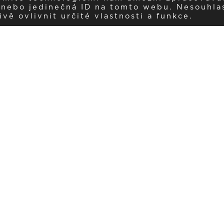
í nebo jedinečná ID na tomto webu. Nesouhla
ě ovlivnit určité vlastnosti a funkce.
Dostávejte aktuality v e-mail
našemu newsletteru a získávejte pravidelný přehled o novinkách a