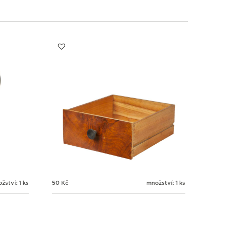
3
4
5
6
žství: 1 ks
50
Kč
množství: 1 ks