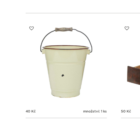
40
Kč
množství: 1 ks
50
Kč