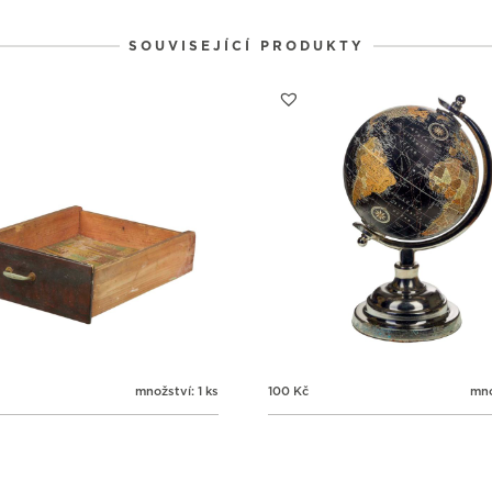
31
1
2
SOUVISEJÍCÍ PRODUKTY
množství: 1 ks
100
Kč
mno