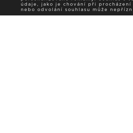
údaje, jako je chování při procházen
nebo odvolání souhlasu může nepřízniv
Zaregistrujte se k 