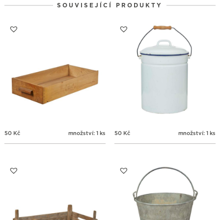
SOUVISEJÍCÍ PRODUKTY
31
1
2
3
4
5
6
50
Kč
množství: 1 ks
50
Kč
množství: 1 ks