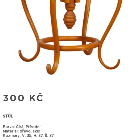
300
KČ
STŮL
Barva: Čirá, Přírodní
Materiál: dřevo, sklo
Rozměry:
35, H: 37, Š: 37