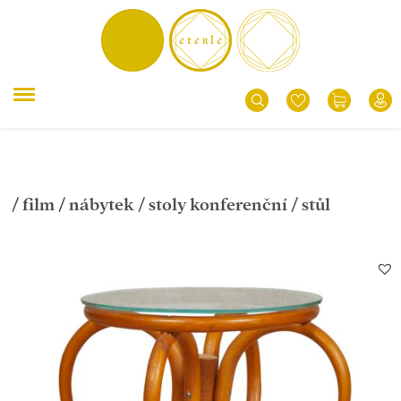
/
film
/
nábytek
/
stoly konferenční
/ stůl