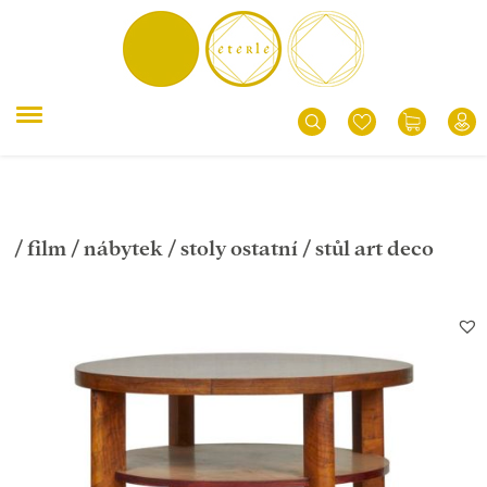
/
film
/
nábytek
/
stoly ostatní
/ stůl art deco