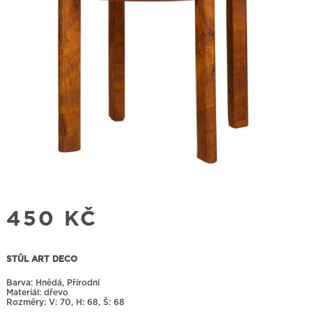
450
KČ
STŮL ART DECO
Barva: Hnědá, Přírodní
Materiál: dřevo
Rozměry:
70, H: 68, Š: 68