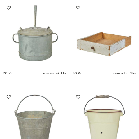
31
1
2
3
4
5
6
70
Kč
množství: 1 ks
50
Kč
množství: 1 ks