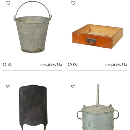
31
1
2
3
4
5
6
35
Kč
množství: 1 ks
50
Kč
množství: 1 ks