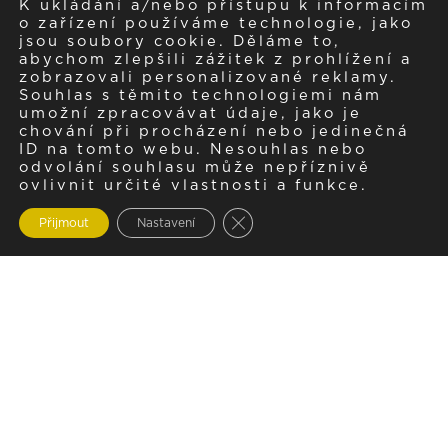
K ukládání a/nebo přístupu k informacím
o zařízení používáme technologie, jako
jsou soubory cookie. Děláme to,
abychom zlepšili zážitek z prohlížení a
zobrazovali personalizované reklamy.
Souhlas s těmito technologiemi nám
umožní zpracovávat údaje, jako je
chování při procházení nebo jedinečná
ID na tomto webu. Nesouhlas nebo
odvolání souhlasu může nepříznivě
ovlivnit určité vlastnosti a funkce.
Zavřít cookie lištu GDPR
Přijmout
Nastavení