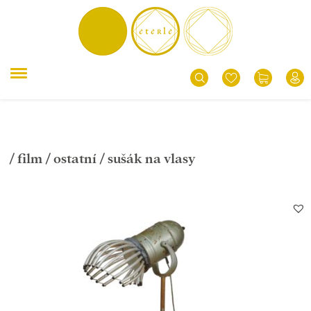
/
film
/
ostatní
/ sušák na vlasy