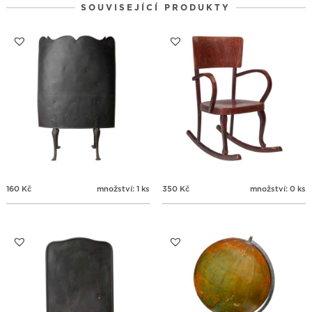
SOUVISEJÍCÍ PRODUKTY
31
1
2
3
4
5
6
160
Kč
množství: 1 ks
350
Kč
množství: 0 ks