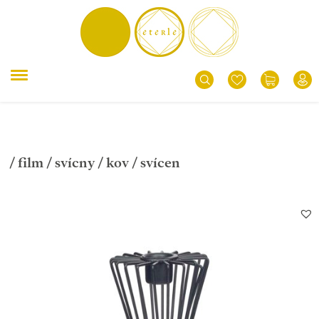
/
film
/
svícny
/
kov
/ svícen