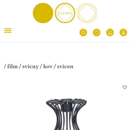
/
film
/
svícny
/
kov
/ svícen