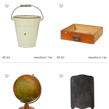
31
1
2
3
4
5
6
40
Kč
množství: 1 ks
50
Kč
množství: 1 ks