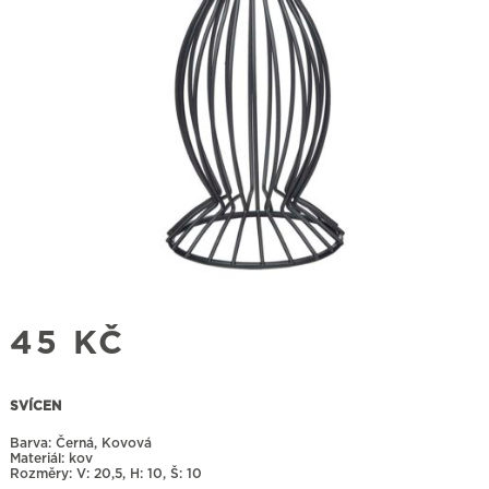
45
KČ
SVÍCEN
Barva: Černá, Kovová
Materiál: kov
Rozměry:
20,5, H: 10, Š: 10