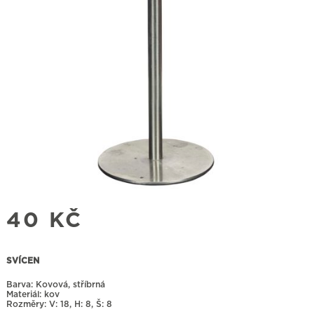
40
KČ
SVÍCEN
Barva: Kovová, stříbrná
Materiál: kov
Rozměry:
18, H: 8, Š: 8