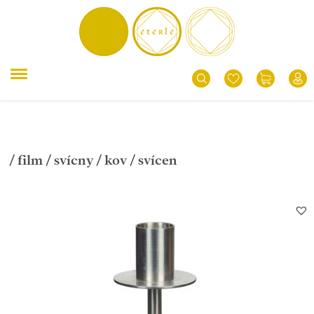
/
film
/
svícny
/
kov
/ svícen