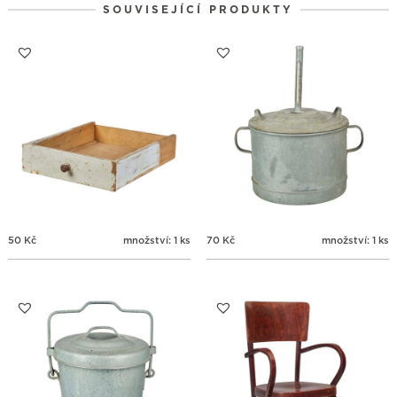
SOUVISEJÍCÍ PRODUKTY
31
1
2
3
4
5
6
50
Kč
množství: 1 ks
70
Kč
množství: 1 ks