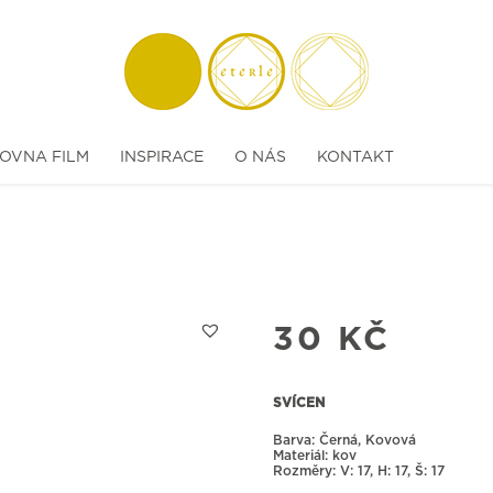
OVNA FILM
INSPIRACE
O NÁS
KONTAKT
30
KČ
SVÍCEN
Barva: Černá, Kovová
Materiál: kov
Rozměry:
17, H: 17, Š: 17