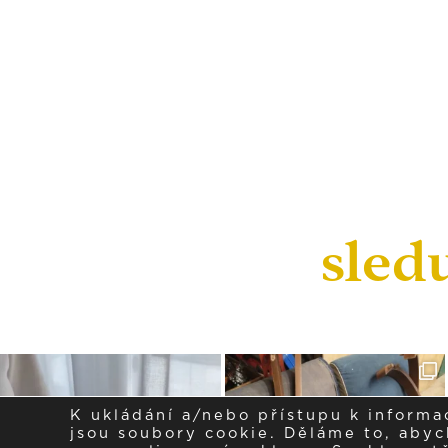
sled
K ukládání a/nebo přístupu k informa
jsou soubory cookie. Děláme to, abych