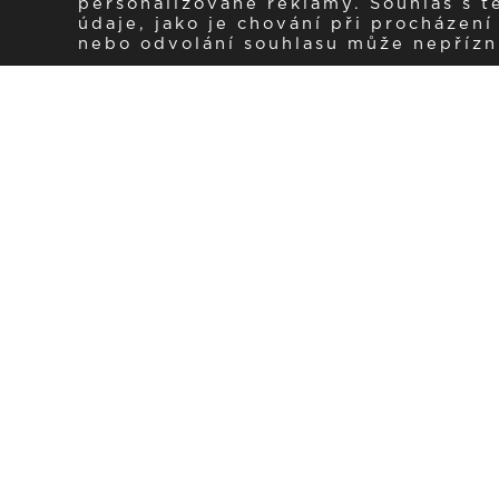
personalizované reklamy. Souhlas s 
údaje, jako je chování při procházen
nebo odvolání souhlasu může nepřízniv
Zaregistrujte se k 