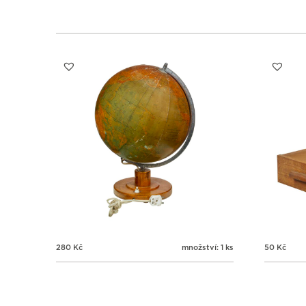
280
Kč
množství: 1 ks
50
Kč