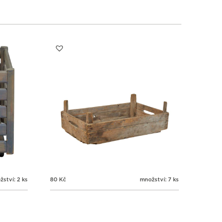
9
9
9
9
3
4
5
6
ství: 2 ks
80
Kč
množství: 7 ks