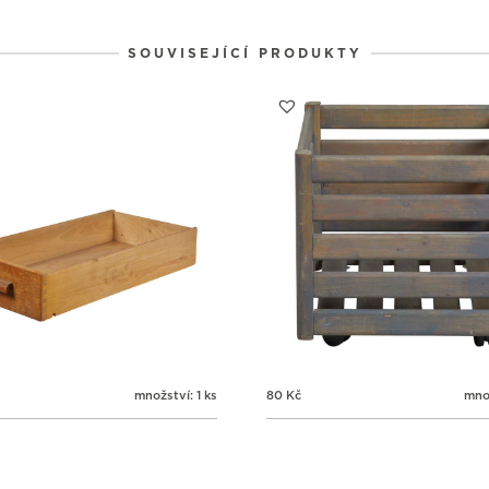
9
9
9
31
1
2
SOUVISEJÍCÍ PRODUKTY
množství: 1 ks
80
Kč
množ