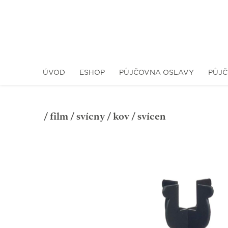
ÚVOD
ESHOP
PŮJČOVNA OSLAVY
PŮJČ
/
film
/
svícny
/
kov
/ svícen