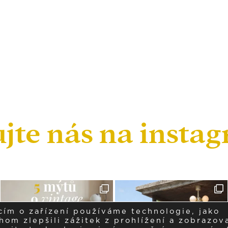
ujte nás na insta
cím o zařízení používáme technologie, jako
om zlepšili zážitek z prohlížení a zobrazova