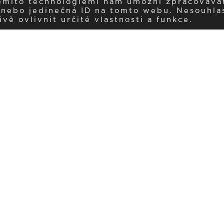
těmito technologiemi nám umožní zpracováva
í nebo jedinečná ID na tomto webu. Nesouhla
ě ovlivnit určité vlastnosti a funkce.
Dostávejte aktuality v e-mail
našemu newsletteru a získávejte pravidelný přehled o novinkách a