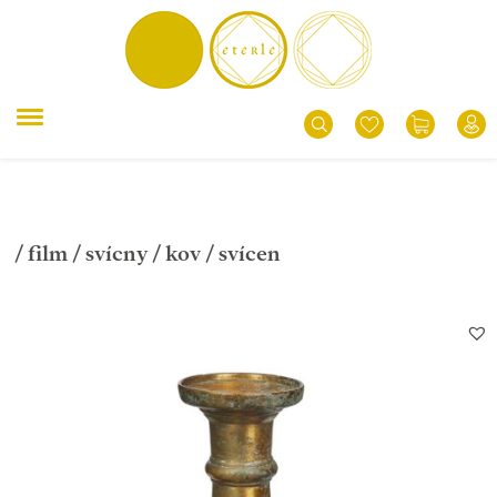
/
film
/
svícny
/
kov
/ svícen