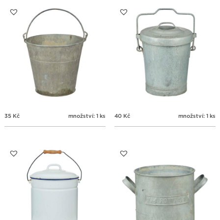
31
1
2
3
4
5
6
35
Kč
množství: 1 ks
40
Kč
množství: 1 ks