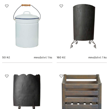
31
1
2
3
4
5
6
50
Kč
množství: 1 ks
160
Kč
množství: 1 ks