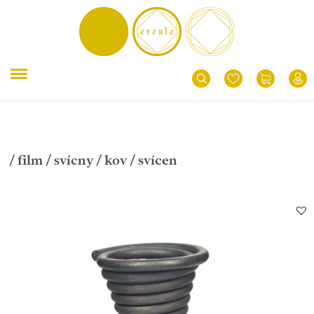
/
film
/
svícny
/
kov
/ svícen