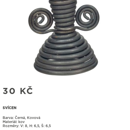
30
KČ
SVÍCEN
Barva: Černá, Kovová
Materiál: kov
Rozměry:
8, H: 6,5, Š: 6,5