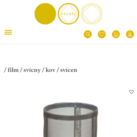
/
film
/
svícny
/
kov
/ svícen