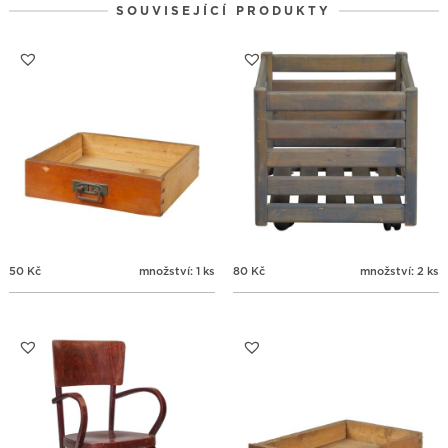
SOUVISEJÍCÍ PRODUKTY
31
1
2
3
4
5
6
50
Kč
množství: 1 ks
80
Kč
množství: 2 ks