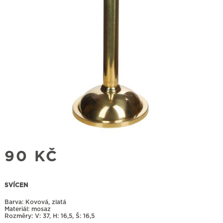
90
KČ
SVÍCEN
Barva: Kovová, zlatá
Materiál: mosaz
Rozměry:
37, H: 16,5, Š: 16,5