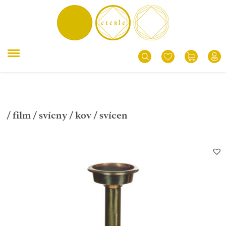
/
film
/
svícny
/
kov
/ svícen