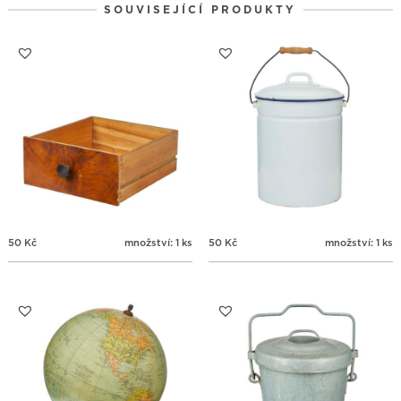
SOUVISEJÍCÍ PRODUKTY
31
1
2
3
4
5
6
50
Kč
množství: 1 ks
50
Kč
množství: 1 ks