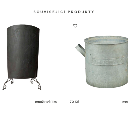
1
1
1
31
1
2
SOUVISEJÍCÍ PRODUKTY
množství: 1 ks
70
Kč
mno