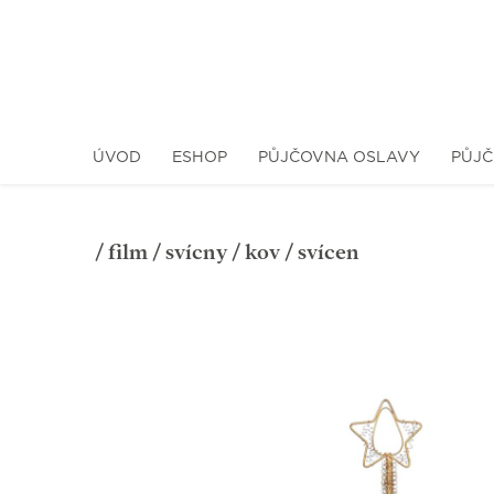
ÚVOD
ESHOP
PŮJČOVNA OSLAVY
PŮJČ
/
film
/
svícny
/
kov
/ svícen