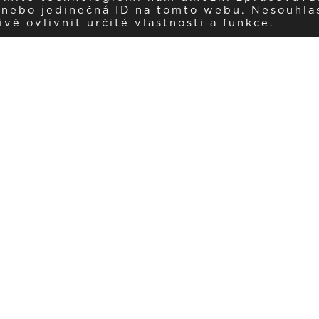
í nebo jedinečná ID na tomto webu. Nesouhla
ě ovlivnit určité vlastnosti a funkce.
Dostávejte aktuality v e-mail
našemu newsletteru a získávejte pravidelný přehled o novinkách a