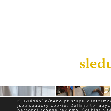
sled
K ukládání a/nebo přístupu k informa
jsou soubory cookie. Děláme to, abych
personalizované reklamy. Souhlas s 