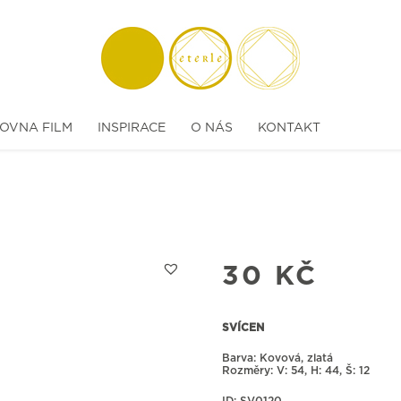
OVNA FILM
INSPIRACE
O NÁS
KONTAKT
30
KČ
SVÍCEN
Barva: Kovová, zlatá
Rozměry:
54, H: 44, Š: 12