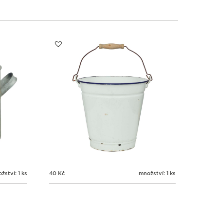
1
1
1
1
3
4
5
6
žství: 1 ks
40
Kč
množství: 1 ks