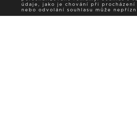
údaje, jako je chování při procházen
nebo odvolání souhlasu může nepřízniv
Zaregistrujte se k 