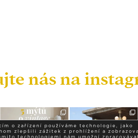
ujte nás na insta
cím o zařízení používáme technologie, jako
om zlepšili zážitek z prohlížení a zobrazova
těmito technologiemi nám umožní zpracováva