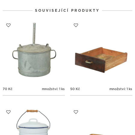
24
25
26
27
28
29
30
SOUVISEJÍCÍ PRODUKTY
31
1
2
3
4
5
6
70
Kč
množství: 1 ks
50
Kč
množství: 1 ks