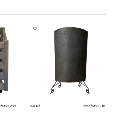
2
2
2
2
3
4
5
6
ství: 2 ks
160
Kč
množství: 1 ks