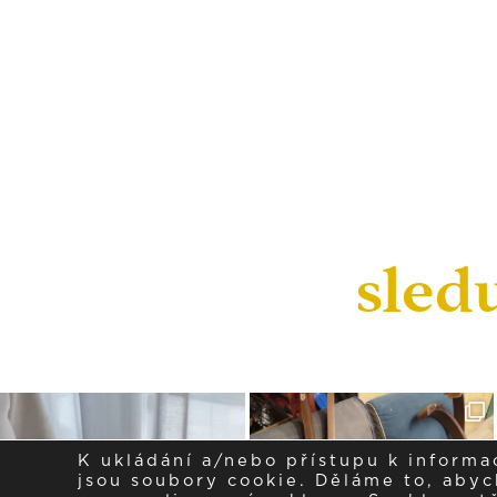
sled
K ukládání a/nebo přístupu k informa
jsou soubory cookie. Děláme to, abych