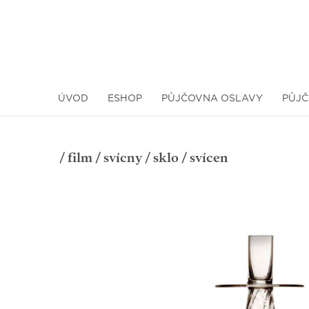
ÚVOD
ESHOP
PŮJČOVNA OSLAVY
PŮJČ
/
film
/
svícny
/
sklo
/ svícen