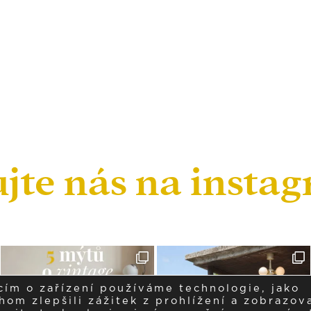
ujte nás na insta
cím o zařízení používáme technologie, jako
om zlepšili zážitek z prohlížení a zobrazova