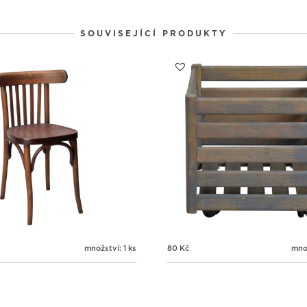
2
2
2
31
1
2
SOUVISEJÍCÍ PRODUKTY
množství: 1 ks
80
Kč
množ