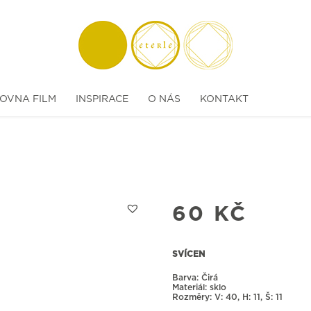
OVNA FILM
INSPIRACE
O NÁS
KONTAKT
60
KČ
SVÍCEN
Barva: Čirá
Materiál: sklo
Rozměry:
40, H: 11, Š: 11