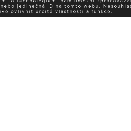
těmito technologiemi nám umožní zpracováva
í nebo jedinečná ID na tomto webu. Nesouhla
ě ovlivnit určité vlastnosti a funkce.
Dostávejte aktuality v e-mail
našemu newsletteru a získávejte pravidelný přehled o novinkách a