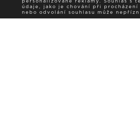
personalizované reklamy. Souhlas s 
údaje, jako je chování při procházen
nebo odvolání souhlasu může nepřízniv
Zaregistrujte se k 