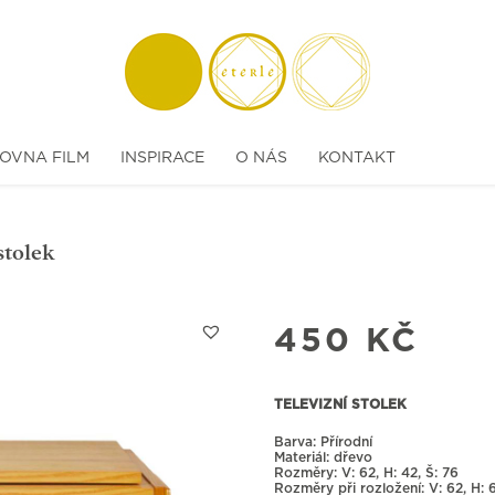
OVNA FILM
INSPIRACE
O NÁS
KONTAKT
stolek
450
KČ
TELEVIZNÍ STOLEK
Barva: Přírodní
Materiál: dřevo
Rozměry:
62, H: 42, Š: 76
Rozměry při rozložení:
62, H: 