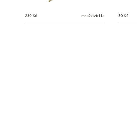
280
Kč
množství: 1 ks
50
Kč