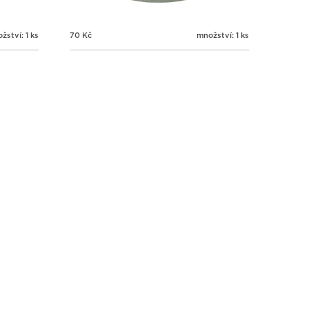
žství: 1 ks
70
Kč
množství: 1 ks