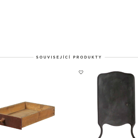
24
25
26
1
1
1
31
1
2
SOUVISEJÍCÍ PRODUKTY