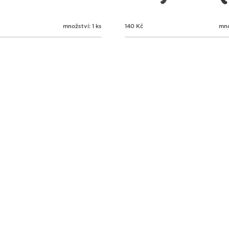
množství: 1 ks
140
Kč
mno