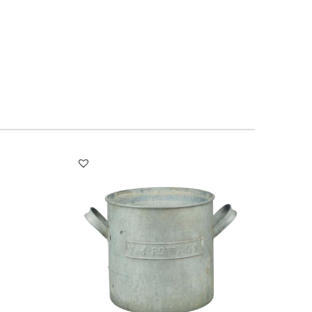
27
28
29
30
1
1
1
1
3
4
5
6