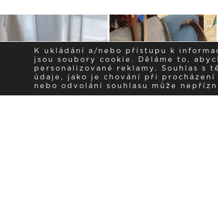
K ukládání a/nebo přístupu k informa
jsou soubory cookie. Děláme to, abych
personalizované reklamy. Souhlas s 
údaje, jako je chování při procházen
nebo odvolání souhlasu může nepřízniv