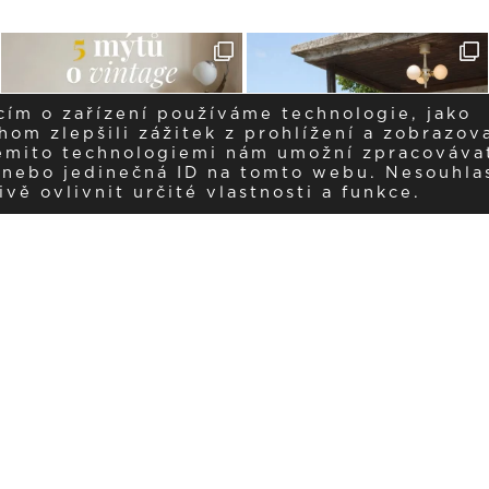
cím o zařízení používáme technologie, jako
om zlepšili zážitek z prohlížení a zobrazova
těmito technologiemi nám umožní zpracováva
í nebo jedinečná ID na tomto webu. Nesouhla
ě ovlivnit určité vlastnosti a funkce.
Dostávejte aktuality v e-mail