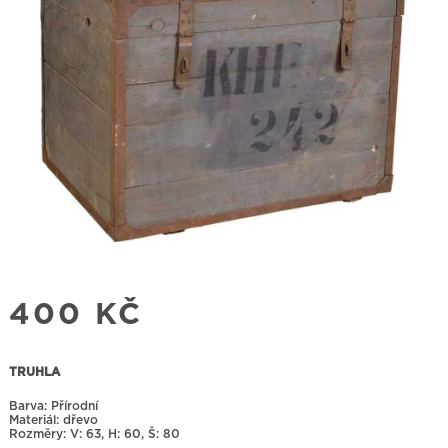
400
KČ
TRUHLA
Barva: Přírodní
Materiál: dřevo
Rozměry:
63, H: 60, Š: 80