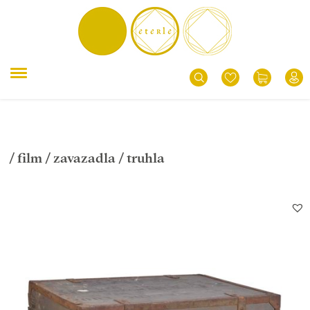
/
film
/
zavazadla
/ truhla