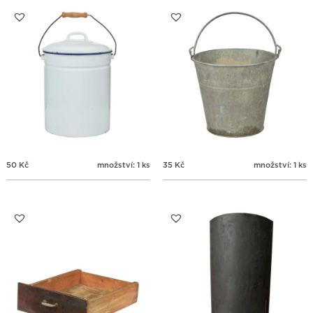
31
1
2
3
4
5
6
50
Kč
množství: 1 ks
35
Kč
množství: 1 ks