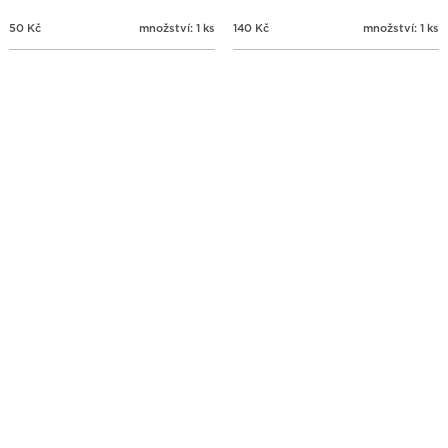
50
Kč
množství: 1 ks
140
Kč
množství: 1 ks