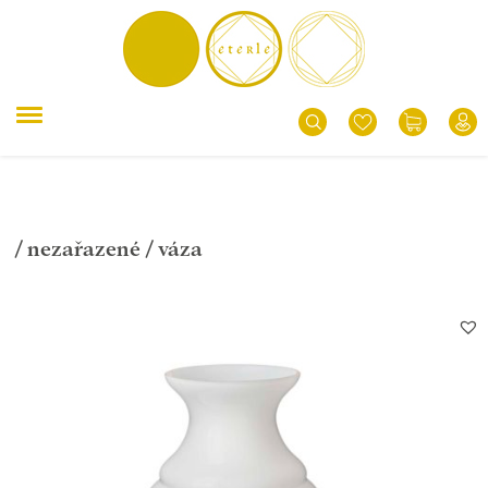
/
nezařazené
/ váza