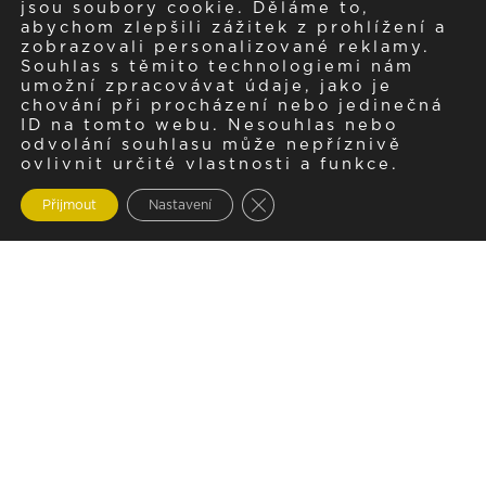
jsou soubory cookie. Děláme to,
abychom zlepšili zážitek z prohlížení a
zobrazovali personalizované reklamy.
Souhlas s těmito technologiemi nám
umožní zpracovávat údaje, jako je
chování při procházení nebo jedinečná
ID na tomto webu. Nesouhlas nebo
odvolání souhlasu může nepříznivě
ovlivnit určité vlastnosti a funkce.
Zavřít cookie lištu GDPR
Přijmout
Nastavení