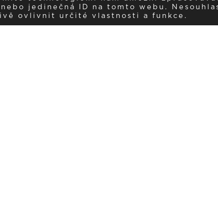
í nebo jedinečná ID na tomto webu. Nesouhla
ě ovlivnit určité vlastnosti a funkce.
Dostávejte aktuality v e-mail
našemu newsletteru a získávejte pravidelný přehled o novinkách a