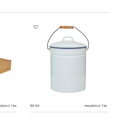
žství: 1 ks
50
Kč
množství: 1 ks