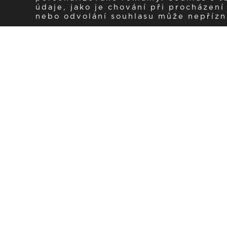
údaje, jako je chování při procházen
nebo odvolání souhlasu může nepřízniv
Zaregistrujte se k 