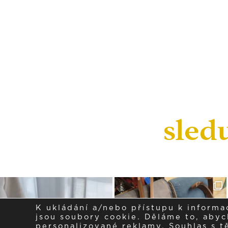
sled
K ukládání a/nebo přístupu k informa
jsou soubory cookie. Děláme to, abych
personalizované reklamy. Souhlas s 