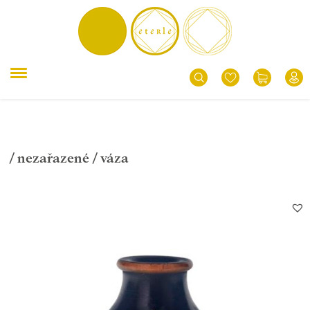
/
nezařazené
/ váza