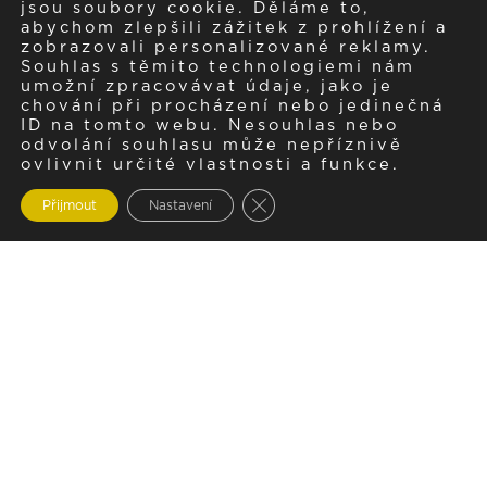
jsou soubory cookie. Děláme to,
abychom zlepšili zážitek z prohlížení a
zobrazovali personalizované reklamy.
Souhlas s těmito technologiemi nám
umožní zpracovávat údaje, jako je
chování při procházení nebo jedinečná
ID na tomto webu. Nesouhlas nebo
odvolání souhlasu může nepříznivě
ovlivnit určité vlastnosti a funkce.
Zavřít cookie lištu GDPR
Přijmout
Nastavení