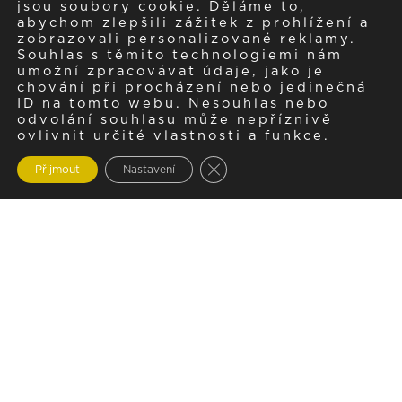
jsou soubory cookie. Děláme to,
abychom zlepšili zážitek z prohlížení a
zobrazovali personalizované reklamy.
Souhlas s těmito technologiemi nám
umožní zpracovávat údaje, jako je
chování při procházení nebo jedinečná
ID na tomto webu. Nesouhlas nebo
odvolání souhlasu může nepříznivě
ovlivnit určité vlastnosti a funkce.
Zavřít cookie lištu GDPR
Přijmout
Nastavení