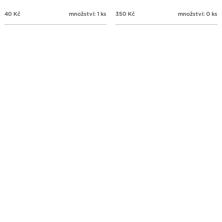
40
Kč
množství: 1 ks
350
Kč
množství: 0 ks