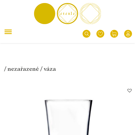
/
nezařazené
/ váza