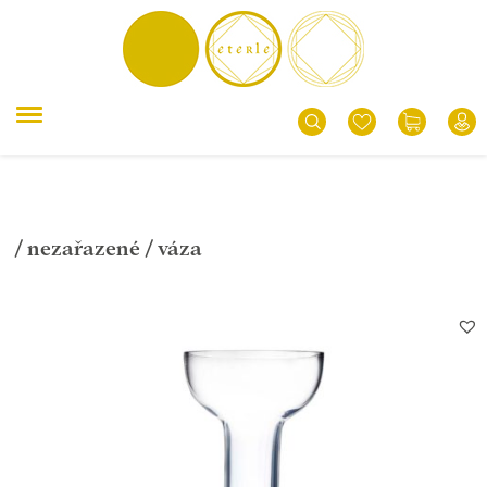
/
nezařazené
/ váza