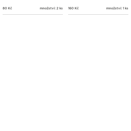
80
Kč
množství: 2 ks
160
Kč
množství: 1 ks