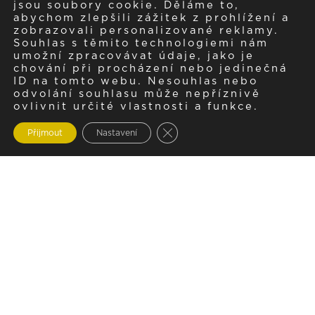
jsou soubory cookie. Děláme to,
abychom zlepšili zážitek z prohlížení a
zobrazovali personalizované reklamy.
Souhlas s těmito technologiemi nám
umožní zpracovávat údaje, jako je
chování při procházení nebo jedinečná
ID na tomto webu. Nesouhlas nebo
odvolání souhlasu může nepříznivě
ovlivnit určité vlastnosti a funkce.
Zavřít cookie lištu GDPR
Přijmout
Nastavení