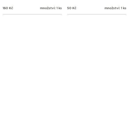
160
Kč
množství: 1 ks
50
Kč
množství: 1 ks