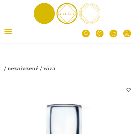
/
nezařazené
/ váza