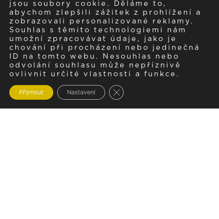
jsou soubory cookie. Děláme to,
abychom zlepšili zážitek z prohlížení a
zobrazovali personalizované reklamy.
Souhlas s těmito technologiemi nám
umožní zpracovávat údaje, jako je
chování při procházení nebo jedinečná
ID na tomto webu. Nesouhlas nebo
odvolání souhlasu může nepříznivě
ovlivnit určité vlastnosti a funkce.
Zavřít cookie lištu GDPR
Přijmout
Nastavení