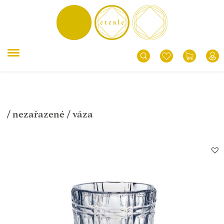
/
nezařazené
/ váza