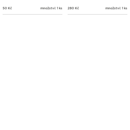
50
Kč
množství: 1 ks
280
Kč
množství: 1 ks