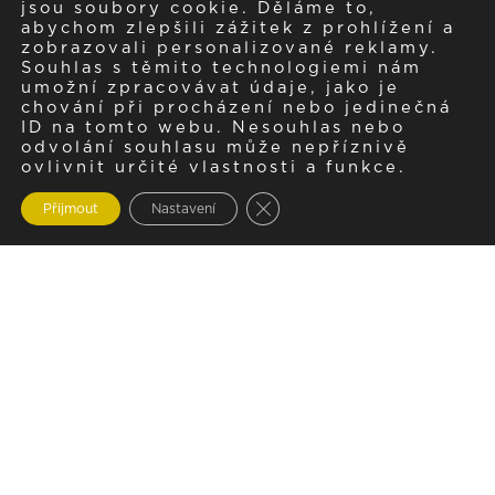
jsou soubory cookie. Děláme to,
abychom zlepšili zážitek z prohlížení a
zobrazovali personalizované reklamy.
Souhlas s těmito technologiemi nám
umožní zpracovávat údaje, jako je
chování při procházení nebo jedinečná
ID na tomto webu. Nesouhlas nebo
odvolání souhlasu může nepříznivě
ovlivnit určité vlastnosti a funkce.
Zavřít cookie lištu GDPR
Přijmout
Nastavení