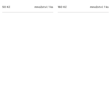
50
Kč
množství: 1 ks
160
Kč
množství: 1 ks