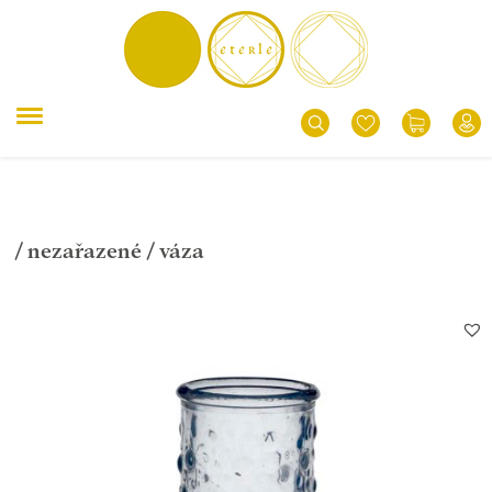
/
nezařazené
/ váza