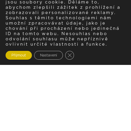
jsou soubory cookie. Děláme to,
abychom zlepšili zážitek z prohlížení a
zobrazovali personalizované reklamy.
Souhlas s těmito technologiemi nám
umožní zpracovávat údaje, jako je
chování při procházení nebo jedinečná
ID na tomto webu. Nesouhlas nebo
odvolání souhlasu může nepříznivě
ovlivnit určité vlastnosti a funkce.
Zavřít cookie lištu GDPR
Přijmout
Nastavení