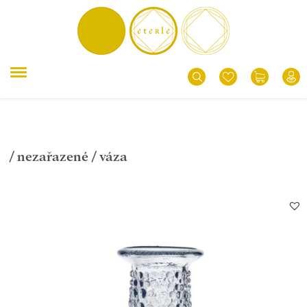
/
nezařazené
/ váza