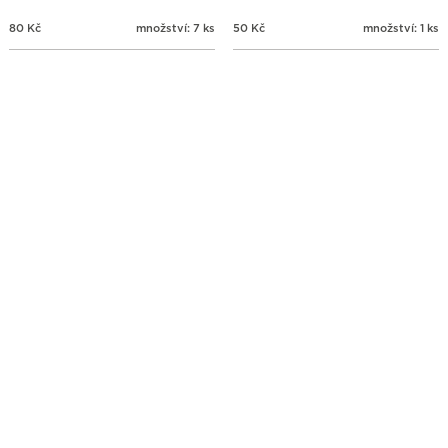
80
Kč
množství: 7 ks
50
Kč
množství: 1 ks