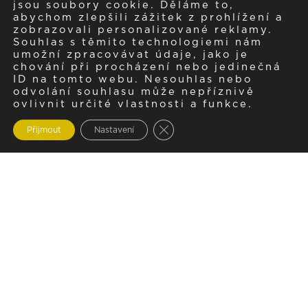
jsou soubory cookie. Děláme to,
abychom zlepšili zážitek z prohlížení a
zobrazovali personalizované reklamy.
Souhlas s těmito technologiemi nám
umožní zpracovávat údaje, jako je
chování při procházení nebo jedinečná
ID na tomto webu. Nesouhlas nebo
odvolání souhlasu může nepříznivě
ovlivnit určité vlastnosti a funkce.
Zavřít cookie lištu GDPR
Přijmout
Nastavení