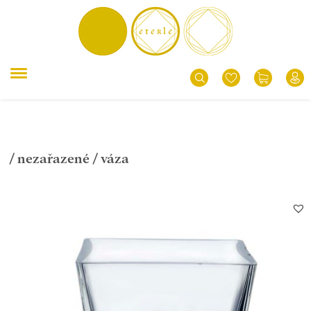
/
nezařazené
/ váza