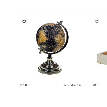
100
Kč
množství: 1 ks
50
Kč