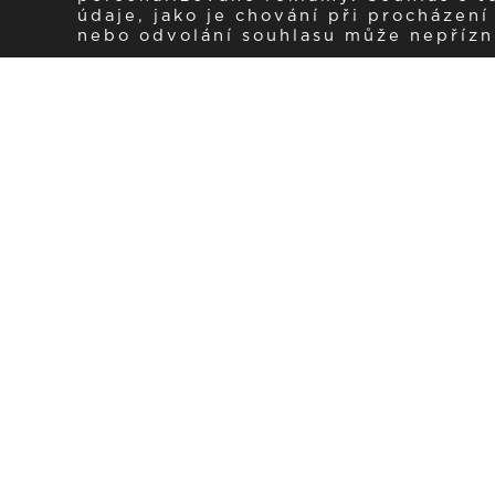
údaje, jako je chování při procházen
nebo odvolání souhlasu může nepřízniv
Zaregistrujte se k 