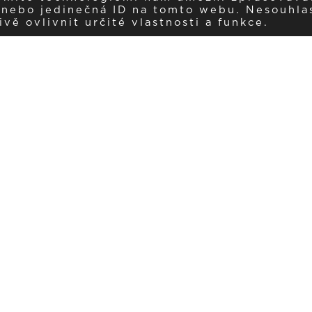
í nebo jedinečná ID na tomto webu. Nesouhla
ě ovlivnit určité vlastnosti a funkce.
Dostávejte aktuality v e-mail
našemu newsletteru a získávejte pravidelný přehled o novinkách a