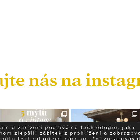
ujte nás na insta
cím o zařízení používáme technologie, jako
om zlepšili zážitek z prohlížení a zobrazova
těmito technologiemi nám umožní zpracováva