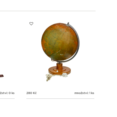
ství: 0 ks
280
Kč
množství: 1 ks