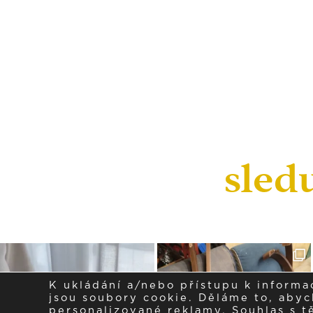
sled
K ukládání a/nebo přístupu k informa
jsou soubory cookie. Děláme to, abych
personalizované reklamy. Souhlas s 