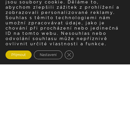
jsou soubory cookie. Děláme to,
abychom zlepšili zážitek z prohlížení a
zobrazovali personalizované reklamy.
Souhlas s těmito technologiemi nám
umožní zpracovávat údaje, jako je
chování při procházení nebo jedinečná
ID na tomto webu. Nesouhlas nebo
odvolání souhlasu může nepříznivě
ovlivnit určité vlastnosti a funkce.
Zavřít cookie lištu GDPR
Přijmout
Nastavení