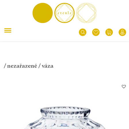
/
nezařazené
/ váza