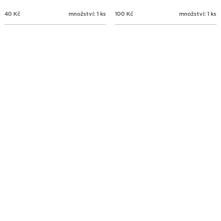
40
Kč
množství: 1 ks
100
Kč
množství: 1 ks