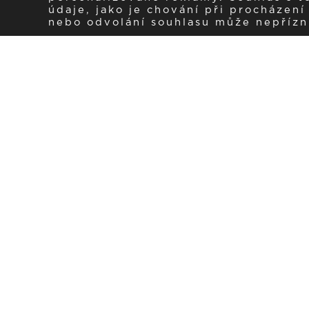
údaje, jako je chování při procházen
nebo odvolání souhlasu může nepřízniv
Zaregistrujte se k 