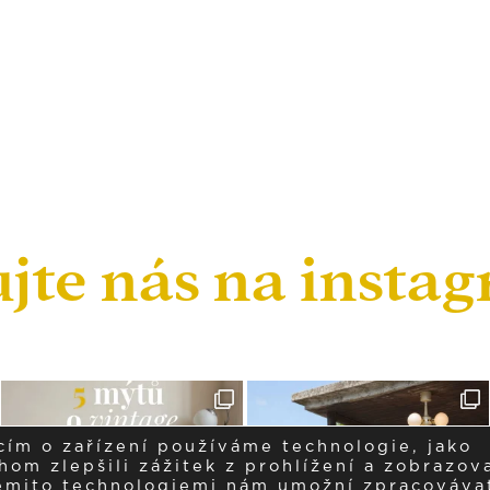
ujte nás na insta
cím o zařízení používáme technologie, jako
om zlepšili zážitek z prohlížení a zobrazova
těmito technologiemi nám umožní zpracováva