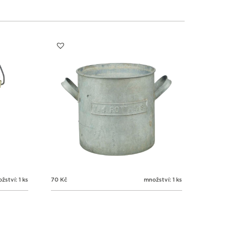
žství: 1 ks
70
Kč
množství: 1 ks