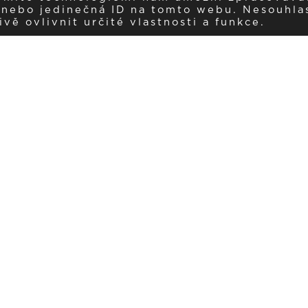
í nebo jedinečná ID na tomto webu. Nesouhla
ě ovlivnit určité vlastnosti a funkce.
Dostávejte aktuality v e-mail
našemu newsletteru a získávejte pravidelný přehled o novinkách a