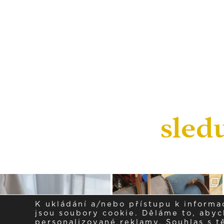
sled
K ukládání a/nebo přístupu k informa
jsou soubory cookie. Děláme to, abych
personalizované reklamy. Souhlas s 