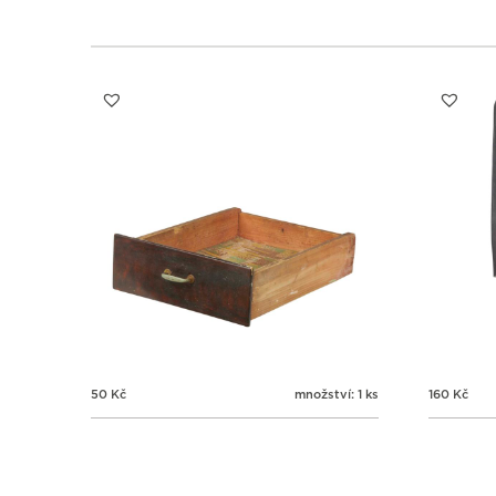
50
Kč
množství: 1 ks
160
Kč