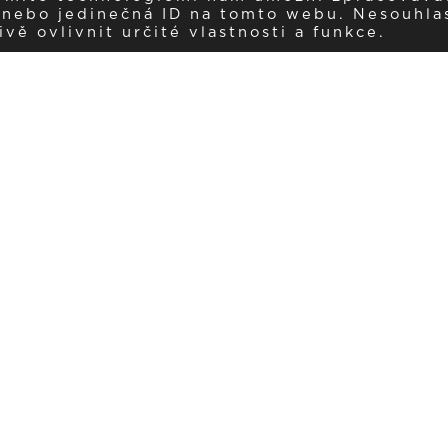
í nebo jedinečná ID na tomto webu. Nesouhla
ě ovlivnit určité vlastnosti a funkce.
Dostávejte aktuality v e-mail
našemu newsletteru a získávejte pravidelný přehled o novinkách a