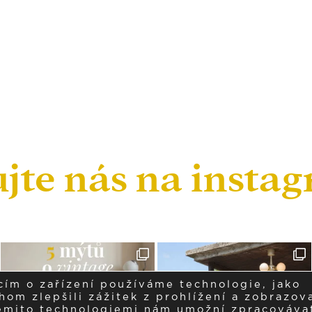
ujte nás na insta
cím o zařízení používáme technologie, jako
om zlepšili zážitek z prohlížení a zobrazova
těmito technologiemi nám umožní zpracováva