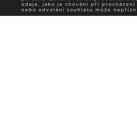
údaje, jako je chování při procházen
nebo odvolání souhlasu může nepřízniv
Zaregistrujte se k 