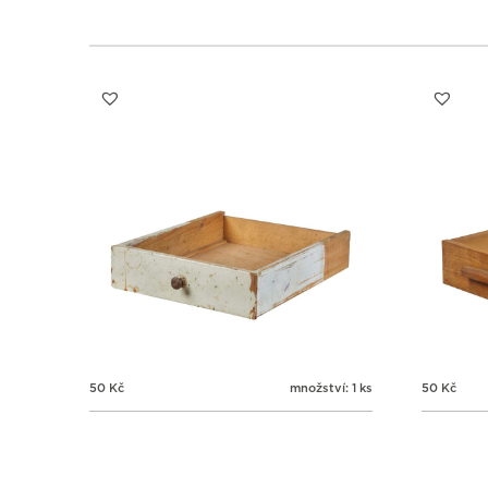
50
Kč
množství: 1 ks
50
Kč