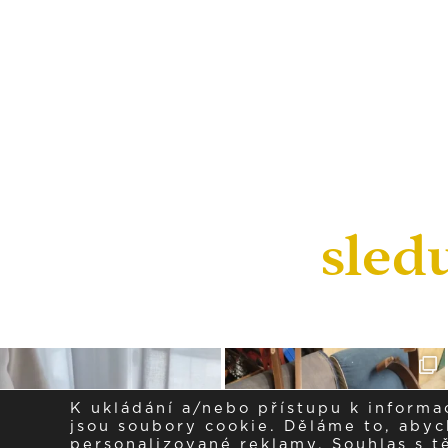
sled
K ukládání a/nebo přístupu k informa
jsou soubory cookie. Děláme to, abych
personalizované reklamy. Souhlas s 