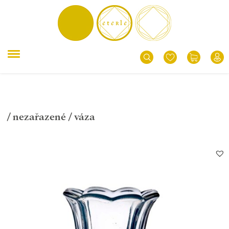
/
nezařazené
/ váza