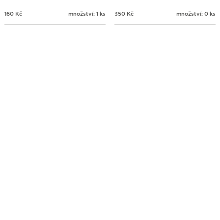
160
Kč
množství: 1 ks
350
Kč
množství: 0 ks