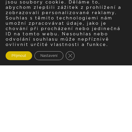
jsou soubory cookie. Děláme to,
abychom zlepšili zážitek z prohlížení a
zobrazovali personalizované reklamy.
Souhlas s těmito technologiemi nám
umožní zpracovávat údaje, jako je
chování při procházení nebo jedinečná
ID na tomto webu. Nesouhlas nebo
odvolání souhlasu může nepříznivě
ovlivnit určité vlastnosti a funkce.
Zavřít cookie lištu GDPR
Přijmout
Nastavení