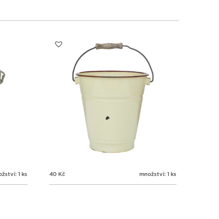
žství: 1 ks
40
Kč
množství: 1 ks