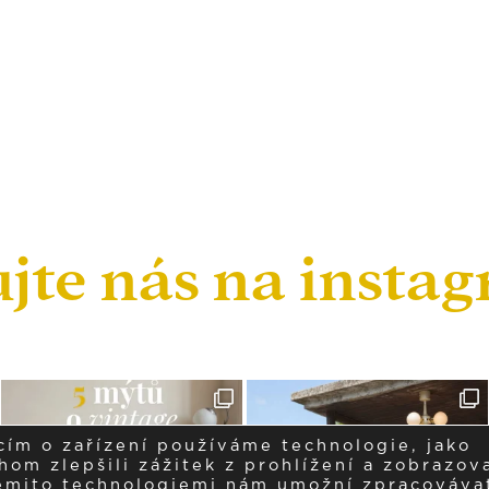
ujte nás na insta
cím o zařízení používáme technologie, jako
om zlepšili zážitek z prohlížení a zobrazova
těmito technologiemi nám umožní zpracováva