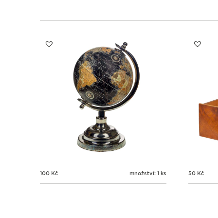
100
Kč
množství: 1 ks
50
Kč