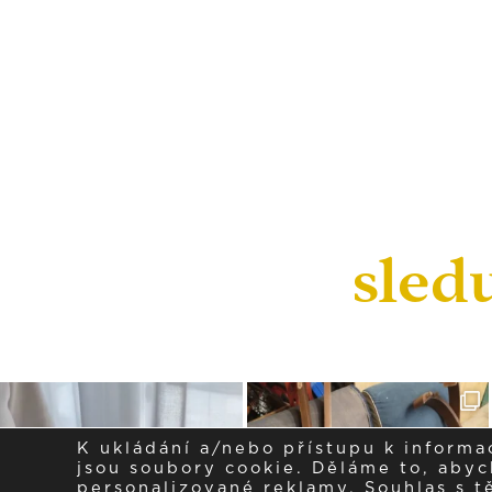
sled
K ukládání a/nebo přístupu k informa
jsou soubory cookie. Děláme to, abych
personalizované reklamy. Souhlas s 