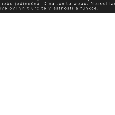
í nebo jedinečná ID na tomto webu. Nesouhla
ě ovlivnit určité vlastnosti a funkce.
Dostávejte aktuality v e-mail
našemu newsletteru a získávejte pravidelný přehled o novinkách a