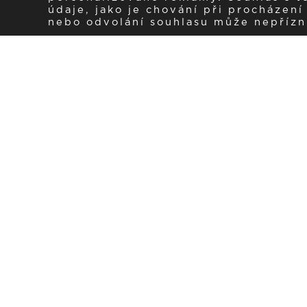
údaje, jako je chování při procházen
nebo odvolání souhlasu může nepřízniv
Zaregistrujte se k 