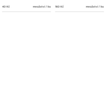
40
Kč
množství: 1 ks
160
Kč
množství: 1 ks