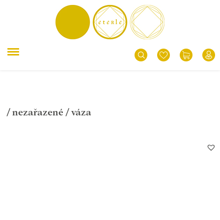
/
nezařazené
/ váza