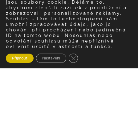
jsou soubory cookie. Děláme to,
abychom zlepšili zážitek z prohlížení a
zobrazovali personalizované reklamy.
Souhlas s těmito technologiemi nám
umožní zpracovávat údaje, jako je
chování při procházení nebo jedinečná
ID na tomto webu. Nesouhlas nebo
odvolání souhlasu může nepříznivě
ovlivnit určité vlastnosti a funkce.
Zavřít cookie lištu GDPR
Přijmout
Nastavení