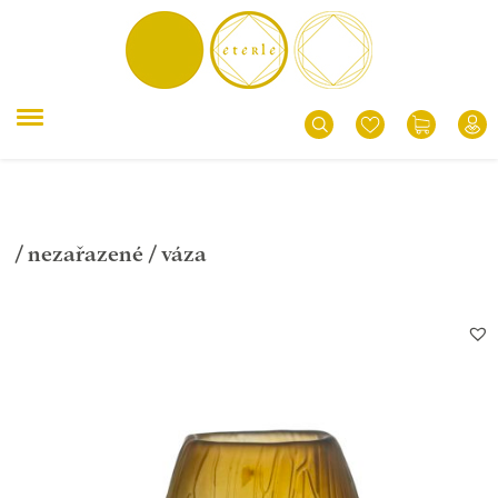
/
nezařazené
/ váza