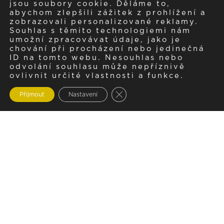
jsou soubory cookie. Děláme to,
abychom zlepšili zážitek z prohlížení a
zobrazovali personalizované reklamy.
Souhlas s těmito technologiemi nám
umožní zpracovávat údaje, jako je
chování při procházení nebo jedinečná
ID na tomto webu. Nesouhlas nebo
odvolání souhlasu může nepříznivě
ovlivnit určité vlastnosti a funkce.
Zavřít cookie lištu GDPR
Přijmout
Nastavení