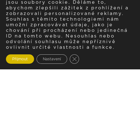
jsou soubory cookie. Děláme to,
abychom zlepšili zážitek z prohlížení a
zobrazovali personalizované reklamy.
Souhlas s těmito technologiemi nám
umožní zpracovávat údaje, jako je
chování při procházení nebo jedinečná
ID na tomto webu. Nesouhlas nebo
odvolání souhlasu může nepříznivě
ovlivnit určité vlastnosti a funkce.
Zavřít cookie lištu GDPR
Přijmout
Nastavení