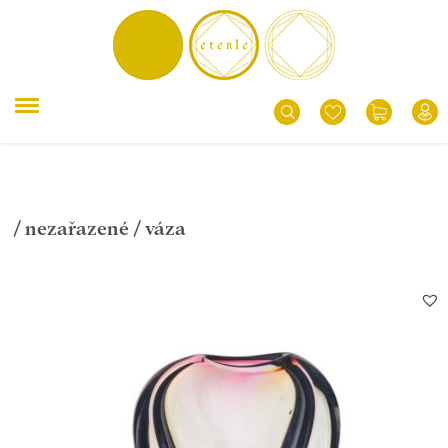
/
nezařazené
/ váza