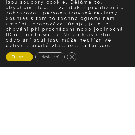
jsou soubory cookie. Děláme to,
abychom zlepšili zážitek z prohlížení a
zobrazovali personalizované reklamy.
Souhlas s těmito technologiemi nám
umožní zpracovávat údaje, jako je
chování při procházení nebo jedinečná
ID na tomto webu. Nesouhlas nebo
odvolání souhlasu může nepříznivě
ovlivnit určité vlastnosti a funkce.
Zavřít cookie lištu GDPR
Přijmout
Nastavení