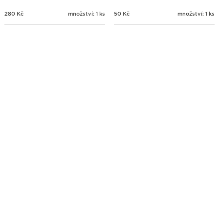
280
Kč
množství: 1 ks
50
Kč
množství: 1 ks