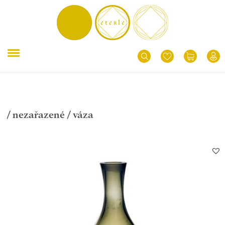
/
nezařazené
/ váza