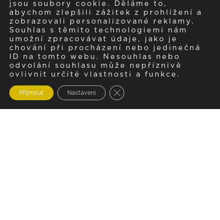
jsou soubory cookie. Děláme to,
abychom zlepšili zážitek z prohlížení a
zobrazovali personalizované reklamy.
Souhlas s těmito technologiemi nám
umožní zpracovávat údaje, jako je
chování při procházení nebo jedinečná
ID na tomto webu. Nesouhlas nebo
odvolání souhlasu může nepříznivě
ovlivnit určité vlastnosti a funkce.
Zavřít cookie lištu GDPR
Přijmout
Nastavení