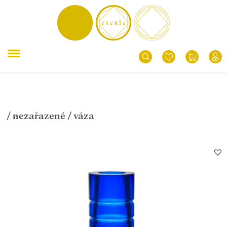
/
nezařazené
/ váza