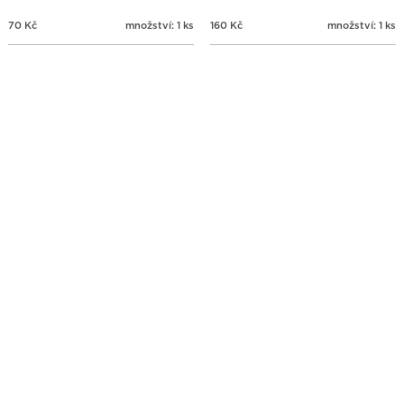
70
Kč
množství: 1 ks
160
Kč
množství: 1 ks