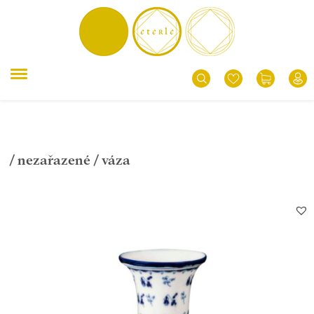
/
nezařazené
/ váza