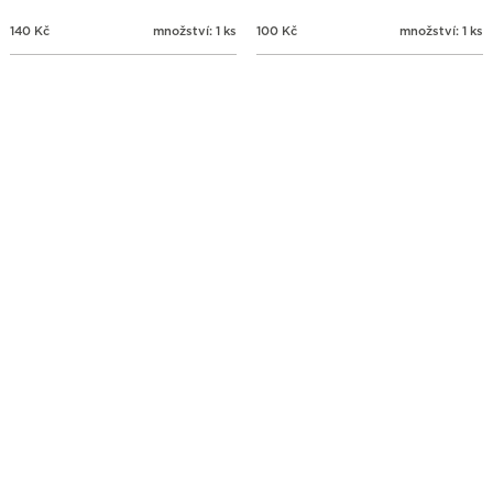
140
Kč
množství: 1 ks
100
Kč
množství: 1 ks