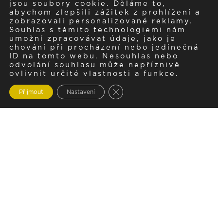
jsou soubory cookie. Děláme to,
abychom zlepšili zážitek z prohlížení a
zobrazovali personalizované reklamy.
Souhlas s těmito technologiemi nám
umožní zpracovávat údaje, jako je
chování při procházení nebo jedinečná
ID na tomto webu. Nesouhlas nebo
odvolání souhlasu může nepříznivě
ovlivnit určité vlastnosti a funkce.
Zavřít cookie lištu GDPR
Přijmout
Nastavení