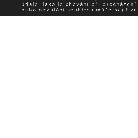
údaje, jako je chování při procházen
nebo odvolání souhlasu může nepřízniv
Zaregistrujte se k 