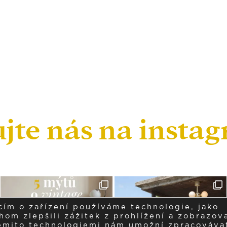
ujte nás na insta
cím o zařízení používáme technologie, jako
om zlepšili zážitek z prohlížení a zobrazova
těmito technologiemi nám umožní zpracováva