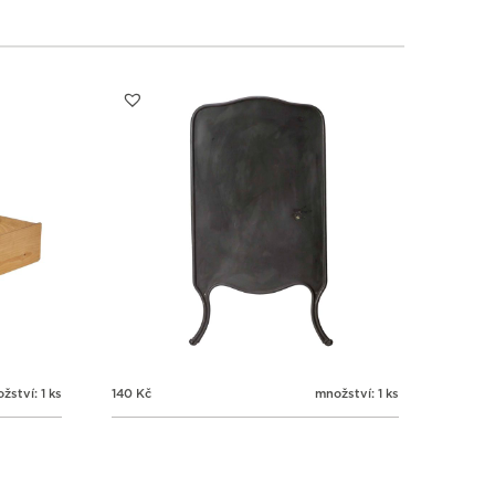
žství: 1 ks
140
Kč
množství: 1 ks