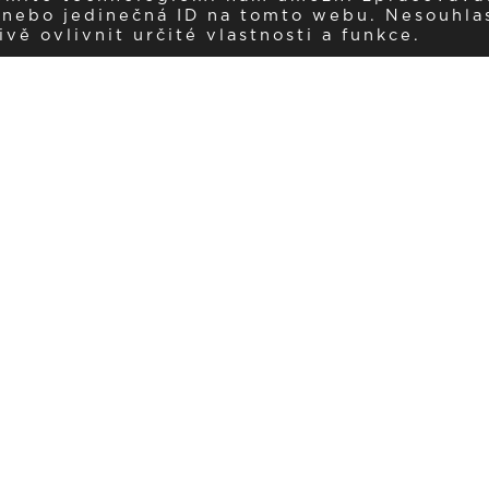
í nebo jedinečná ID na tomto webu. Nesouhla
ě ovlivnit určité vlastnosti a funkce.
Dostávejte aktuality v e-mail
našemu newsletteru a získávejte pravidelný přehled o novinkách a