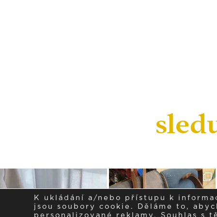
sled
K ukládání a/nebo přístupu k informa
jsou soubory cookie. Děláme to, abych
personalizované reklamy. Souhlas s 