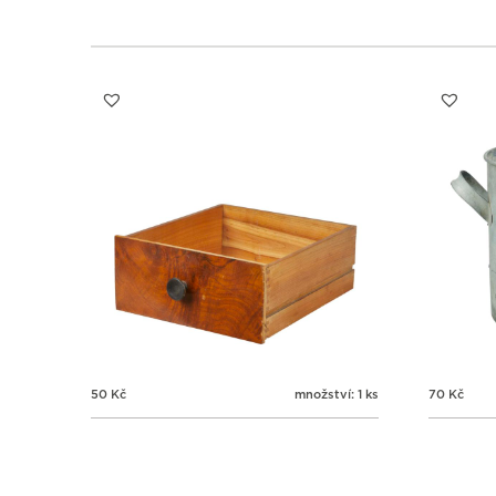
50
Kč
množství: 1 ks
70
Kč