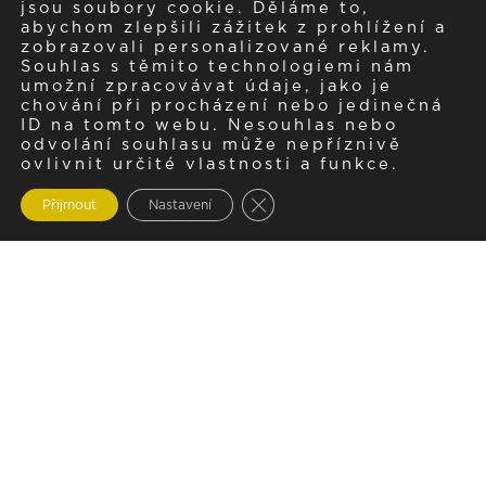
jsou soubory cookie. Děláme to,
abychom zlepšili zážitek z prohlížení a
zobrazovali personalizované reklamy.
Souhlas s těmito technologiemi nám
umožní zpracovávat údaje, jako je
chování při procházení nebo jedinečná
ID na tomto webu. Nesouhlas nebo
odvolání souhlasu může nepříznivě
ovlivnit určité vlastnosti a funkce.
Zavřít cookie lištu GDPR
Přijmout
Nastavení