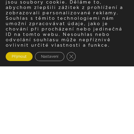
jsou soubory cookie. Děláme to,
abychom zlepšili zážitek z prohlížení a
zobrazovali personalizované reklamy.
Souhlas s těmito technologiemi nám
umožní zpracovávat údaje, jako je
chování při procházení nebo jedinečná
ID na tomto webu. Nesouhlas nebo
odvolání souhlasu může nepříznivě
ovlivnit určité vlastnosti a funkce.
Zavřít cookie lištu GDPR
Přijmout
Nastavení