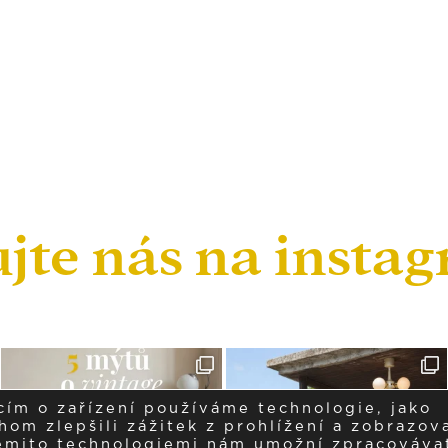
ujte nás na insta
cím o zařízení používáme technologie, jako
om zlepšili zážitek z prohlížení a zobrazova
těmito technologiemi nám umožní zpracováva