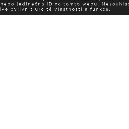
í nebo jedinečná ID na tomto webu. Nesouhla
ě ovlivnit určité vlastnosti a funkce.
Dostávejte aktuality v e-mail
našemu newsletteru a získávejte pravidelný přehled o novinkách a