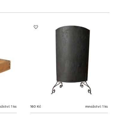
žství: 1 ks
160
Kč
množství: 1 ks