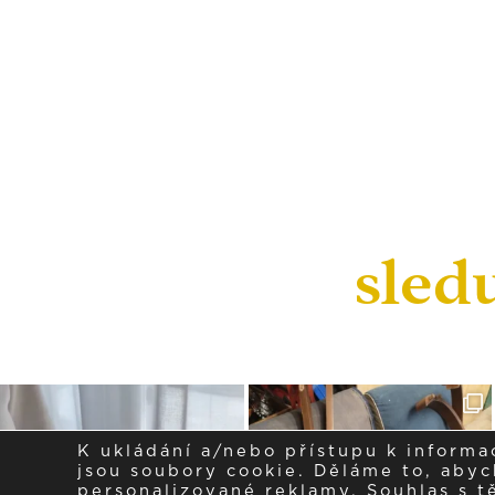
sled
K ukládání a/nebo přístupu k informa
jsou soubory cookie. Děláme to, abych
personalizované reklamy. Souhlas s 