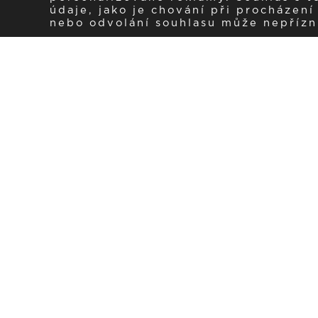
údaje, jako je chování při procházen
nebo odvolání souhlasu může nepřízniv
Zaregistrujte se k 